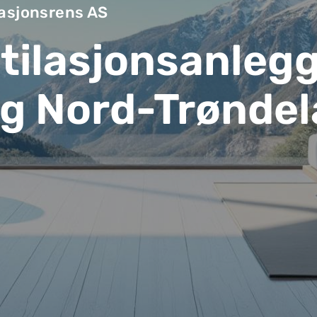
lasjonsrens AS
tilasjonsanlegg
og Nord-Trønde