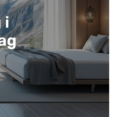
 i
lag